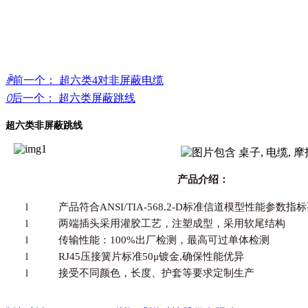
ꄴ
前一个：
超六类4对非屏蔽电缆
ꄲ
后一个：
超六类屏蔽跳线
超六类非屏蔽跳线
产品介绍：
l
产品符合ANSI/TIA-568.2-D标准信道模型性能参数指
l
两端插头
采用灌胶工艺
，注塑成型，
采用软尾结构
l
传输性能：100%出厂检测，最高可过单体检测
l
RJ45压接簧片标准50μ镀金,确保性能优异
l
接受不同颜色，长度、护套等要求定制生产