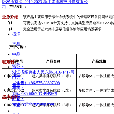
版权所有 ©  2019-2023
浙江盛洋科技股份有限公
产品应用：
司
业务介绍
Ø
该产品主要应用于综合布线系统中的管理
区设备
间网络端
Ø
可提供高达500MHz带宽支持，支持典型应用速率10Gbps
Ø
完全适用于超六类非屏蔽信道传输等应用场景要求
盛洋
产品
产品订购：
中品
联系我们
产品型号
产品名称
产品规格
品牌
地址：
浙江省绍兴市人民东路1416-1417号
活动
通信
C1026114801
超六类非屏蔽跳线（1米）
多股导体，一体注塑
电话：
（销售）+86-575-88607398
开展
服务
手机：
C1026114802
超六类非屏蔽跳线（2米）
多股导体，一体注塑
153-0585-6067 TOPN微信
标准
盛洋新闻
邮箱：
syoffice@shengyang.com
审查
C1026114803
超六类非屏蔽跳线（3米）
多股导体，一体注塑