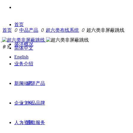
首页
首页
ꄲ
中品产品
ꄲ
超六类布线系统
ꄲ
超六类非屏蔽跳线
盛洋概况
ꁆ
ꁇ
简体中文
English
业务介绍
新闻动态
盛洋产品
企业文化
中品品牌
人力资源
通信服务