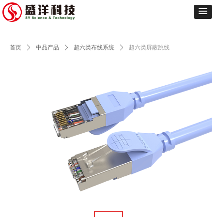
首页
ꄲ
中品产品
ꄲ
超六类布线系统
ꄲ
超六类屏蔽跳线