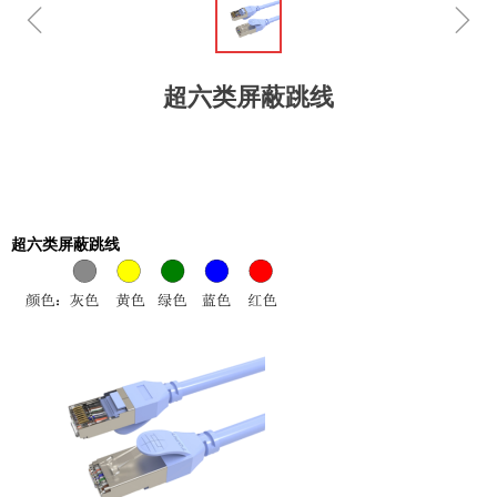
ꁆ
ꁇ
超六类屏蔽跳线
超六类屏蔽跳线