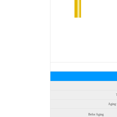
Agin
Befor Aging