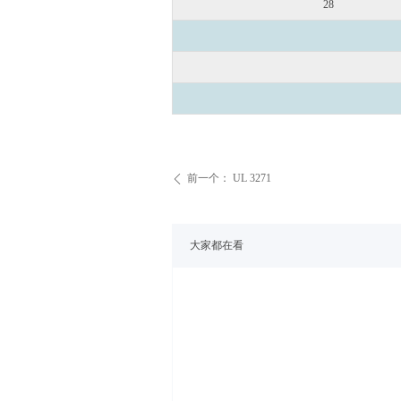
28
前一个：
UL 3271
ꄴ
大家都在看