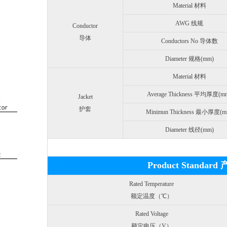
Material 材料
AWG 线规
Conductor
导体
Conductors No 导体数
Diameter 规格(mm)
Material 材料
Average Thickness 平均厚度(m
Jacket
护套
Minimun Thickness 最小厚度(m
Diameter 线径(mm)
Product Standar
Rated Temperature
额定温度（℃）
Rated Voltage
额定电压（V）