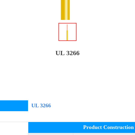
ꁆ
UL 3266
UL 3266
Product Construct