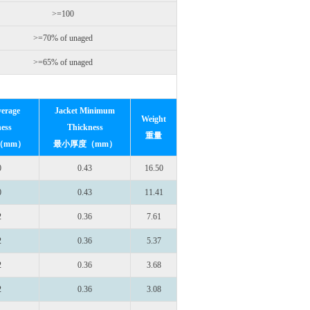
>=100
>=70% of unaged
>=65% of unaged
verage
Jacket Minimum
Weight
ess
Thickness
重量
（mm）
最小厚度（mm）
0
0.43
16.50
0
0.43
11.41
2
0.36
7.61
2
0.36
5.37
2
0.36
3.68
2
0.36
3.08