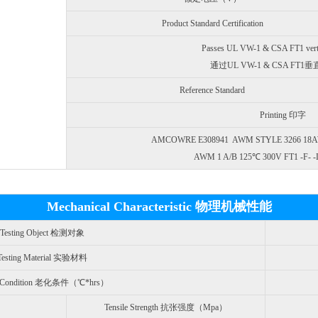
Product Standard Certification
Passes UL VW-1 & CSA FT1 vertic
通过UL VW-1 & CSA FT
Reference Standard
Printing 印字
AMCOWRE E308941
AWM STYLE 3266 18AW
AWM 1 A/B 125℃ 300V FT1 -F- 
Mechanical Characteristic 物理机械性能
Testing Object 检测对象
Testing Material 实验材料
g Condition 老化条件（℃*hrs）
Tensile Strength 抗张强度（Mpa）