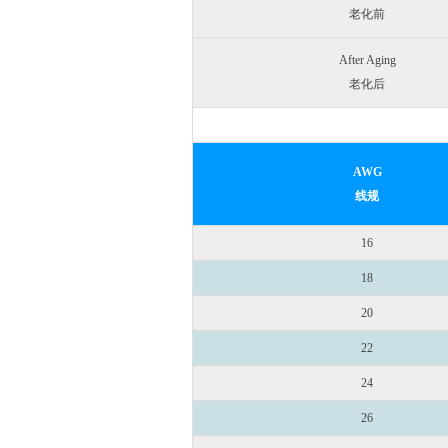
老化前
After Aging
老化后
AWG
线规
16
18
20
22
24
26