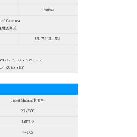
E308941
al flame test
1垂直耐烧测试
UL 758 UL 1581
G 125℃ 300V VW-1 --- c
-LF- ROHS S&Y
Jacket Material 护套料
XL-PVC
158*168
>=1.05