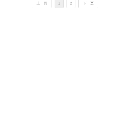
上一页
1
2
下一页