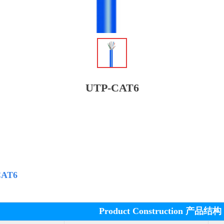
ꁆ
UTP-CAT6
CAT6
Product Construction 产品结构