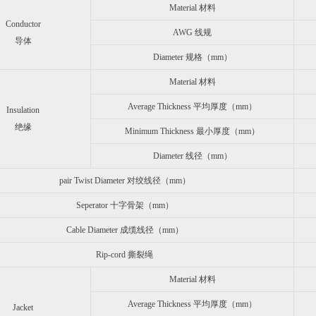
Material 材料
Conductor
AWG 线规
导体
Diameter 规格（mm）
Material 材料
Average Thickness 平均厚度（mm）
Insulation
绝缘
Minimum Thickness 最小厚度（mm）
Diameter 线径（mm）
pair Twist Diameter 对绞线径（mm）
Seperator 十字骨架（mm）
Cable Diameter 成缆线径（mm）
Rip-cord 撕裂绳
Material 材料
Average Thickness 平均厚度（mm）
Jacket