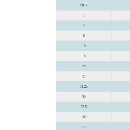
MHZ
1
4
8
10
16
20
25
31.25
50
62.5
100
125