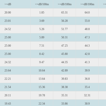
>=dB
<=dB/100m
>=dB/100m
>=dB/100m
>
20.00
1.85
65.31
64.0
23.01
3.69
56.28
55.0
24.52
5.26
51.77
48.8
25.00
5.89
50.31
47.3
25.00
7.51
47.25
44.3
25.00
8.42
45.80
42.8
24.32
9.47
44.35
41.3
23.64
10.64
42.89
39.9
22.21
13.64
39.83
36.8
21.54
15.36
38.38
35.4
20.11
19.78
35.31
32.31
19.43
22.34
33.86
30.9