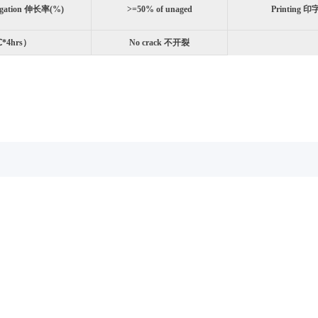
ngation 伸长率(%)
>=50% of unaged
Printing 印
℃*4hrs）
No crack 不开裂