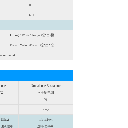
0.53
6.50
Orange*White/Orange 橙*白/橙
Brown*White/Brown 棕*白*棕
requirement
ance
Umbalance Resistance
℃
不平衡电阻
%
<=5
Elfext
PS Elfext
电频远串
远串功率和