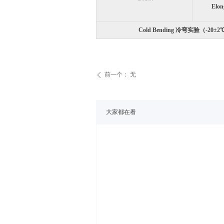
Elo
Cold Bending 冷弯实验（-20±2
前一个：
无
ꄴ
大家都在看