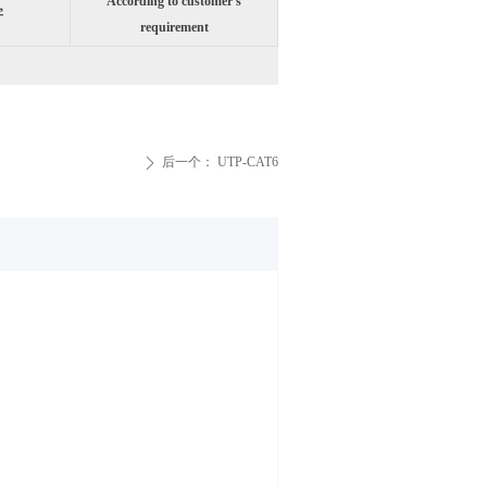
According to customer's
字
requirement
后一个：
UTP-CAT6
ꄲ