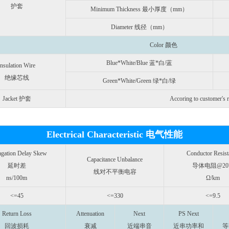
护套
Minimum Thickness 最小厚度（mm）
Diameter 线径（mm）
Color 颜色
Blue*White/Blue 蓝*白/蓝
Insulation Wire
绝缘芯线
Green*White/Green 绿*白/绿
Jacket 护套
Accoring to customer's 
Electrical Characteristic 电气性能
agation Delay Skew
Conductor Resist
Capacitance Unbalance
延时差
导体电阻@20
线对不平衡电容
ns/100m
Ω/km
<=45
<=330
<=9.5
Return Loss
Attenuation
Next
PS Next
回波损耗
衰减
近端串音
近串功率和
等