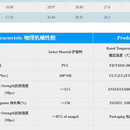
18.00
28.97
30.80
27.8
17.32
32.84
29.35
26.3
haracteristic 物理机械性能
Prod
Rated Tempera
Jacket Material 护套料
额定温度（℃
料
PVC
YD/T1019-20
*hrs）
100*168
UL/C(UL)/E
le Strength抗张强度
>=13.5
ANSI/EIA568
（Mpa）
ngation 伸长率(%)
>=150
ISO/IEC 118
le Strength抗张强度
>=85% of unaged
Packaging 
（Mpa）