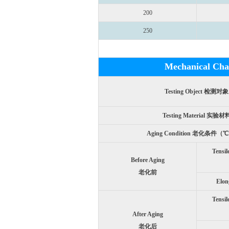
200
250
Mechanical C
Testing Object 检测对象
Testing Material 实验材
Aging Condition 老化条件（℃
Tensi
Before Aging
老化前
Elo
Tensi
After Aging
老化后