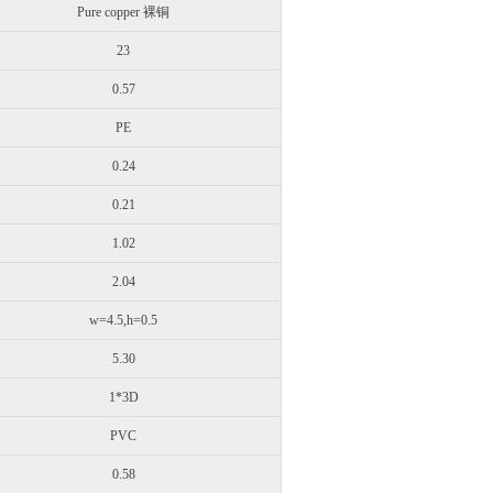
Pure copper 裸铜
23
0.57
PE
0.24
0.21
1.02
2.04
w=4.5,h=0.5
5.30
1*3D
PVC
0.58