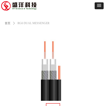
首页
ꄲ
RG6 DUAL MESSENGER