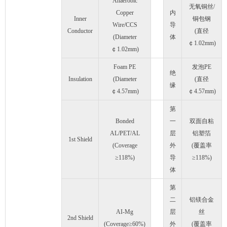
Anaerobic
无氧铜丝/
Copper
内
Inner
铜包钢
Wire/CCS
导
Conductor
(直径
(Diameter
体
￠1.02mm)
￠1.02mm)
Foam PE
发泡PE
绝
Insulation
(Diameter
(直径
缘
￠4.57mm)
￠4.57mm)
第
Bonded
一
双面自粘
AL/PET/AL
层
铝塑箔
1st Shield
(Coverage
外
(覆盖率
≥118%)
导
≥118%)
体
第
二
铝镁合金
AI-Mg
层
丝
2nd Shield
(Coverage≥60%)
外
(覆盖率