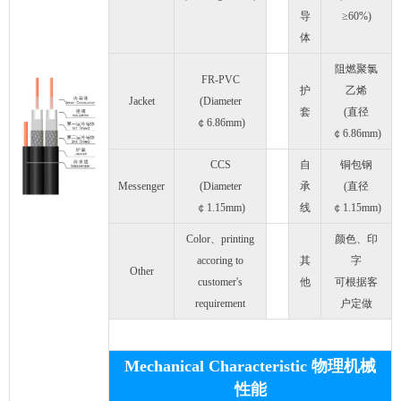
导
≥60%)
体
阻燃聚氯
FR-PVC
护
乙烯
Jacket
(Diameter
套
(直径
￠6.86mm)
￠6.86mm)
CCS
自
铜包钢
Messenger
(Diameter
承
(直径
￠1.15mm)
线
￠1.15mm)
Color、printing
颜色、印
accoring to
其
字
Other
customer's
他
可根据客
requirement
户定做
Mechanical Characteristic 物理机械
性能