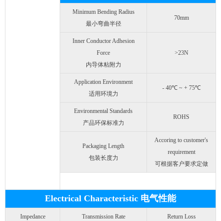
Minimum Bending Radius
70mm
最小弯曲半径
Inner Conductor Adhesion
Force
>23N
内导体粘附力
Application Environment
- 40℃ ~ + 75℃
适用环境力
Environmental Standards
ROHS
产品环保标准力
Accoring to customer's
Packaging Length
requirement
包装长度力
可根据客户要求定做
Electrical Characteristic 电气性能
Impedance
Transmission Rate
Return Loss