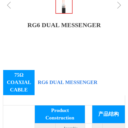
ꁆ
ꁇ
RG6 DUAL MESSENGER
75Ω
COAXIAL
RG6 DUAL MESSENGER
CABLE
Product
产品结构
Construction