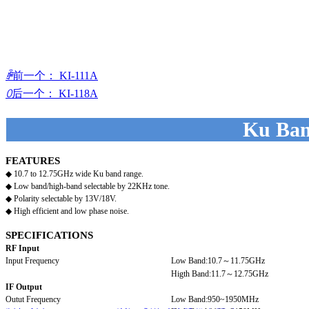
ꄴ
前一个：
KI-111A
ꄲ
后一个：
KI-118A
Ku Ban
FEATURES
◆ 10.7 to 12.75GHz wide Ku band range.
◆ Low band/high-band selectable by 22KHz tone.
◆ Polarity selectable by 13V/18V.
◆ High efficient and low phase noise.
SPECIFICATIONS
RF Input
Input Frequency
Low Band:10.7～11.75GHz
Higth Band:11.7～12.75GHz
IF Output
Outut Frequency
Low Band:950~1950MHz