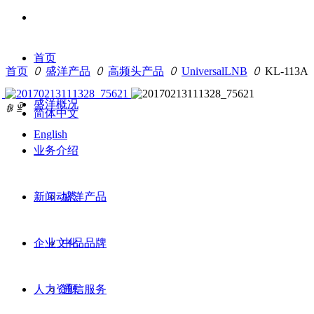
首页
首页
ꄲ
盛洋产品
ꄲ
高频头产品
ꄲ
UniversalLNB
ꄲ
KL-113A
盛洋概况
ꁆ
ꁇ
简体中文
English
业务介绍
新闻动态
盛洋产品
企业文化
中品品牌
人力资源
通信服务