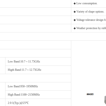
◆ Low consumption.
◆ Variety of shape options.
◆ Voltage tolerance design for
◆ Weather protection by rubb
Low Band:10.7～11.75GHz
Higth Band:11.7～12.75GHz
Low Band:950~1950MHz
High Band:1100~2150MHz
2.0:1(Typ.)@25℃