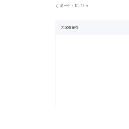
前一个：
KL-211A
ꄴ
大家都在看