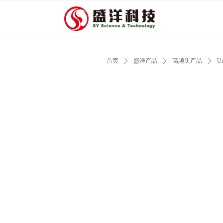
首页
ꄲ
盛洋产品
ꄲ
高频头产品
ꄲ
Un