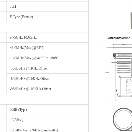
75Ω
F-Type (Female)
9.75GHz,10.6GHz
±1.0MHz(Max.)@25℃
±3.0MHz(Max.)@-40℃ to +60℃
-70dBc/Hz @1KHz Offset
-80dBc/Hz @10KHz Offset
-95dBc/Hz @100KHz Offset
60dB (Typ.)
±3(Max.)
±0.5dB(Over 27MHz Bandwidth)