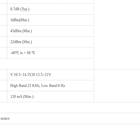
0.7dB (Typ.)
3dBm(Min.)
45dBm (Min.)
22dBm (Min.)
-40℃ to + 60 ℃
V:10.5~14.5V,H:15.5~21V
High Band:22 KHz, Low Band:0 Hz
120 mA (Max.)
 notice.