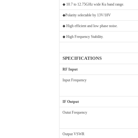
◆ 10.7 to 12.75GHz wide Ku band range.
◆Polarity selectable by 13V/18V
◆ High efficient and low phase noise.
◆ High Frequency Stability.
SPECIFICATIONS
RF Input
Input Frequency
IF Output
Outut Frequency
Output VSWR