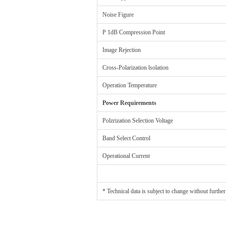
Noise Figure
P 1dB Compression Point
Image Rejection
Cross-Polarization lsolation
Operation Temperature
Power Requirements
Polzrization Selection Voltage
Band Select Control
Operational Current
* Technical data is subject to change without further