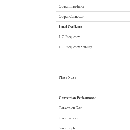
Output Impedance
Output Connector
Local Oscillator
L.O Frequency
L.O Frequency Stability
Phase Noise
Conversion Performance
Conversion Gain
Gain Flatness
Gain Ripple