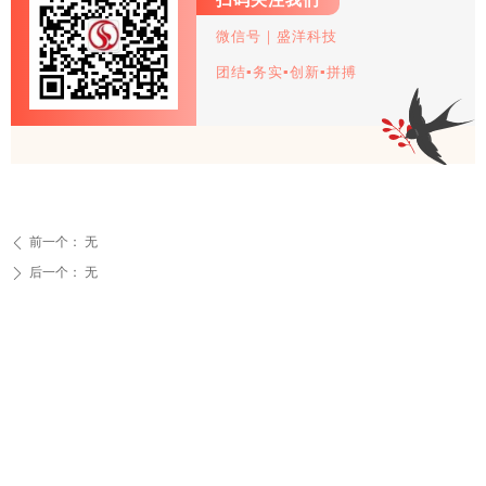
扫码关注我们
微信号｜盛洋科技
团结▪务实▪创新▪拼搏
前一个：
无
ꄴ
后一个：
无
ꄲ